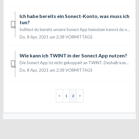
Ich habe bereits ein Sonect-Konto, was muss ich
tun?
Solltest du bereits unsere Sonect App benutzen kannst du nun zusätzlich über die TWINT App auch Sonect nutzen. Sonect in TWINT und Sonect App sind unabhängi...
Do, 8 Apr, 2021 um 2:38 VORMITTAGS
Wie kann ich TWINT in der Sonect App nutzen?
Die Sonect App ist nicht gekoppelt an TWINT. Deshalb kann TWINT auch nicht in der Sonect App als Zahlungsmöglichkeit verwendet werden.
Do, 8 Apr, 2021 um 2:38 VORMITTAGS
1
2